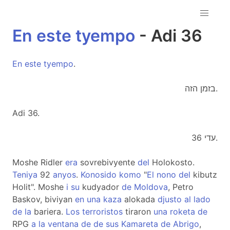
En
este
tyempo
- Adi 36
En
este
tyempo
.
בזמן הזה.
Adi 36.
עדי 36.
Moshe Ridler
era
sovrebivyente
del
Holokosto.
Teniya
92
anyos
.
Konosido
komo
"
El
nono
del
kibutz
Holit". Moshe
i
su
kudyador
de
Moldova
, Petro
Baskov, biviyan
en
una
kaza
alokada
djusto
al
lado
de
la
bariera.
Los
terroristos
tiraron
una
roketa
de
RPG
a
la
ventana
de
de
sus
Kamareta
de
Abrigo
,