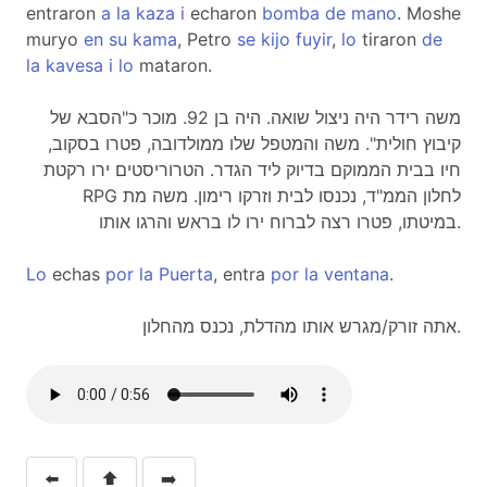
entraron
a
la
kaza
i
echaron
bomba
de
mano
. Moshe
muryo
en
su
kama
, Petro
se
kijo
fuyir
,
lo
tiraron
de
la
kavesa
i
lo
mataron.
משה רידר היה ניצול שואה. היה בן 92. מוכר כ"הסבא של
קיבוץ חולית". משה והמטפל שלו ממולדובה, פטרו בסקוב,
חיו בבית הממוקם בדיוק ליד הגדר. הטרוריסטים ירו רקטת
RPG לחלון הממ"ד, נכנסו לבית וזרקו רימון. משה מת
במיטתו, פטרו רצה לברוח ירו לו בראש והרגו אותו.
Lo
echas
por
la
Puerta
, entra
por
la
ventana
.
אתה זורק/מגרש אותו מהדלת, נכנס מהחלון.
⬅️
⬆️
➡️