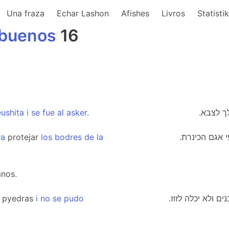
Una fraza
Echar Lashon
Afishes
Livros
Statisti
buenos
16
eushita
i
se
fue
al
asker
.
ra
protejar
los
bodres
de
la
. אגם הכינרת
anos.
pyedras
i
no
se
pudo