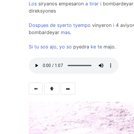
Los
siryanos empesaron
a
tirar
i
bombardeya
direksyones
Dospues
de
syerto
tyempo
vinyeron
i
4 aviyon
bombardeyar
mas
.
Si
tu
sos
ajo
,
yo
so
pyedra
ke
te
majo.
⬅️
⬆️
➡️