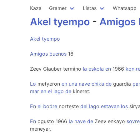
Kaza
Gramer
Listas
Whatsapp
Akel
tyempo
-
Amigos
Akel
tyempo
Amigos
buenos
16
Zeev Glauber termino
la
eskola
en
1966
kon
r
Lo
metyeron
en
una
nave
chika
de
guardia
pa
mar
en
el
lago
de
kineret.
En
el
bodre
norteste
del
lago
estavan
los
siry
En
ogusto 1966
la
nave
de
Zeev enkayo
sovre
meneyar.