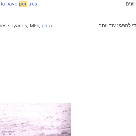
r
la
nave
por
tres
.נים
es siryanos, MIG,
para