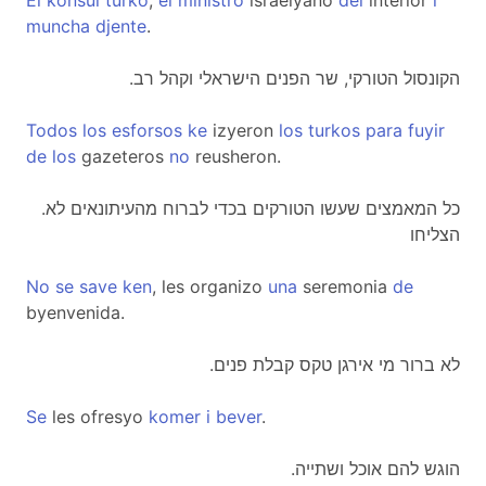
El
konsul
turko
,
el
ministro
israelyano
del
interior
i
muncha
djente
.
.הקונסול הטורקי, שר הפנים הישראלי וקהל רב
Todos
los
esforsos
ke
izyeron
los
turkos
para
fuyir
de
los
gazeteros
no
reusheron.
.כל המאמצים שעשו הטורקים בכדי לברוח מהעיתונאים לא
הצליחו
No
se
save
ken
, les organizo
una
seremonia
de
byenvenida.
.לא ברור מי אירגן טקס קבלת פנים
Se
les ofresyo
komer
i
bever
.
.הוגש להם אוכל ושתייה