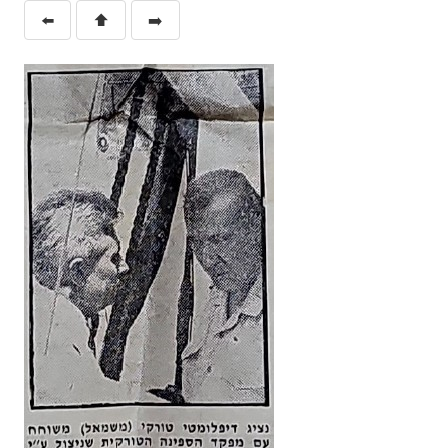
⬅️
⬆️
➡️