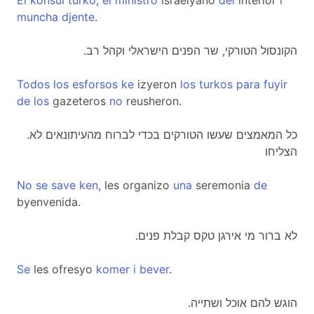
El
konsul
turko
,
el
ministro
israelyano
del
interior
i
muncha
djente
.
.הקונסול הטורקי, שר הפנים הישראלי וקהל רב
Todos
los
esforsos
ke
izyeron
los
turkos
para
fuyir
de
los
gazeteros
no
reusheron.
.כל המאמצים שעשו הטורקים בכדי לברוח מהעיתונאים לא
הצליחו
No
se
save
ken
, les organizo
una
seremonia
de
byenvenida.
.לא ברור מי אירגן טקס קבלת פנים
Se
les ofresyo
komer
i
bever
.
.הוגש להם אוכל ושתייה