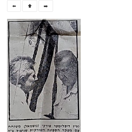
⬅️
⬆️
➡️