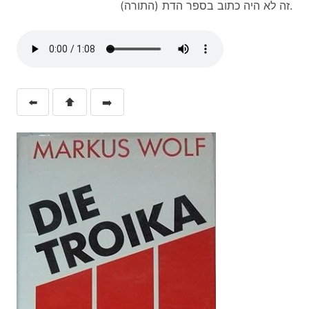
זה לא היה כתוב בספר הדת (התורה).
⬅️
⬆️
➡️