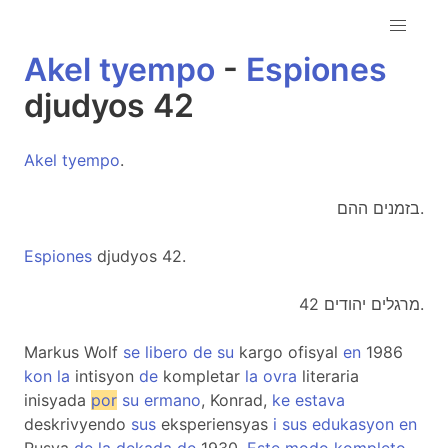
Akel
tyempo
-
Espiones
djudyos 42
Akel
tyempo
.
בזמנים ההם.
Espiones
djudyos 42.
מרגלים יהודים 42.
Markus Wolf
se
libero
de
su
kargo ofisyal
en
1986
kon
la
intisyon
de
kompletar
la
ovra
literaria
inisyada
por
su
ermano
, Konrad,
ke
estava
deskrivyendo
sus
eksperiensyas
i
sus
edukasyon
en