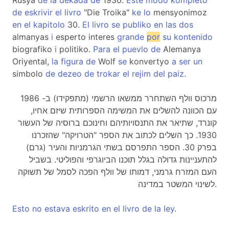
Rusya
de
la
dekada
de
1930.
Este
modo
kompleto
de
eskrivir
el
livro
"Die Troika"
ke
lo
mensyonimoz
en
el
kapitolo
30.
El
livro
se
publiko
en
las
dos
almanyas
i
esperto interes
grande
por
su
kontenido
biografiko
i
politiko.
Para
el
puevlo
de
Alemanya
Oriyental,
la
figura
de
Wolf
se
konvertyo
a
ser
un
simbolo
de
dezeo
de
trokar
el
rejim
del
paiz
.
מרכוס וולף השתחרר ממשאו הרשמי (מתפקידו) ב- 1986
עם הכוונה להשלים את המשימה הספרותית שיזם אחיו,
קונרד, שתיאר את התנסויותיהם וחינוכם ברוסיה של העשור
1930. כך השלים לכתוב את הספר "הטרויקה" שהזכרנו
בפרק 30. הספר התפרסם בשתי הגרמניות והעיר (גרם)
להתעניינות גדולה בגלל תוכנו הביוגרפי והפוליטי. בשביל
העם המזרח גרמני, דמותו של וולף הפכה לסמל של תשוקה
לשינוי המשטר במדינה.
Esto
no
estava
eskrito
en
el
livro
de
la
ley
.