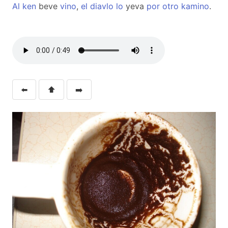
Al
ken
beve
vino
,
el
diavlo
lo
yeva
por
otro
kamino
.
⬅️
⬆️
➡️