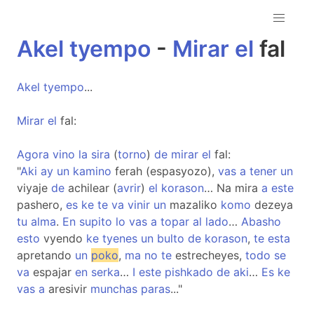
Akel
tyempo
-
Mirar
el
fal
Akel
tyempo
...
Mirar
el
fal:
Agora
vino
la
sira
(
torno
)
de
mirar
el
fal:
"
Aki
ay
un
kamino
ferah (espasyozo),
vas
a
tener
un
viyaje
de
achilear (
avrir
)
el
korason
… Na mira
a
este
pashero,
es
ke
te
va
vinir
un
mazaliko
komo
dezeya
tu
alma
.
En
supito
lo
vas
a
topar
al
lado
…
Abasho
esto
vyendo
ke
tyenes
un
bulto
de
korason
,
te
esta
apretando
un
poko
,
ma
no
te
estrecheyes,
todo
se
va
espajar
en
serka
…
I
este
pishkado
de
aki
…
Es
ke
vas
a
aresivir
munchas
paras
..."