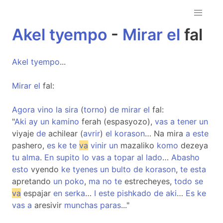
Akel
tyempo
-
Mirar
el
fal
Akel
tyempo
...
Mirar
el
fal:
Agora
vino
la
sira
(
torno
)
de
mirar
el
fal:
"
Aki
ay
un
kamino
ferah (espasyozo),
vas
a
tener
un
viyaje
de
achilear (
avrir
)
el
korason
… Na mira
a
este
pashero,
es
ke
te
va
vinir
un
mazaliko
komo
dezeya
tu
alma
.
En
supito
lo
vas
a
topar
al
lado
…
Abasho
esto
vyendo
ke
tyenes
un
bulto
de
korason
,
te
esta
apretando
un
poko
,
ma
no
te
estrecheyes,
todo
se
va
espajar
en
serka
…
I
este
pishkado
de
aki
…
Es
ke
vas
a
aresivir
munchas
paras
..."