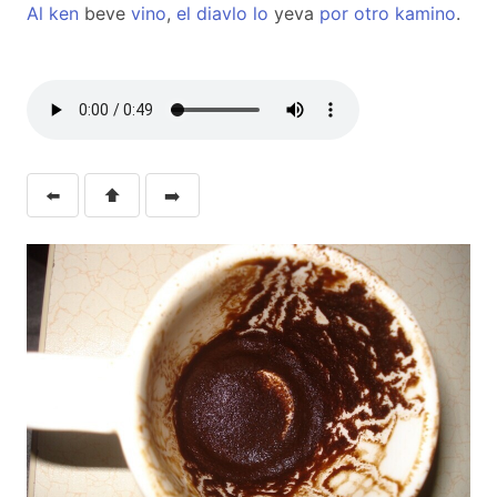
Al
ken
beve
vino
,
el
diavlo
lo
yeva
por
otro
kamino
.
⬅️
⬆️
➡️