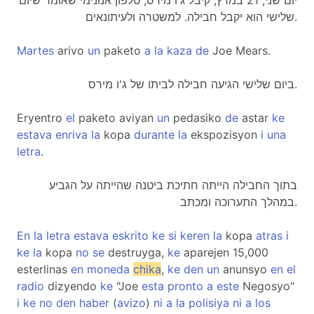
יום שני, 21 במרץ, קיבל ג'ו מירס, טלפון אנונימי שאומר שיום
שלישי הוא יקבל חבילה. למשטרה ולעיתונאים.
Martes
arivo
un
paketo
a
la
kaza
de
Joe Mears.
ביום שלישי הגיעה חבילה לביתו של ג'ו מירס.
Eryentro
el
paketo aviyan
un
pedasiko
de
astar
ke
estava
enriva
la
kopa
durante
la
ekspozisyon
i
una
letra
.
בתוך החבילה הייתה חתיכת ביטנה שהייתה על הגביע
במהלך התערוכה ומכתב.
En
la
letra
estava
eskrito
ke
si
keren
la
kopa
atras
i
ke
la
kopa
no
se
destruyga,
ke
aparejen 15,000
esterlinas
en
moneda
chika
,
ke
den
un
anunsyo
en
el
radio
dizyendo
ke
"Joe
esta
pronto
a
este
Negosyo"
i
ke
no
den
haber
(
avizo
)
ni
a
la
polisiya
ni
a
los