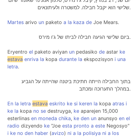
יום שני, 21 במרץ, קיבל ג'ו מירס, טלפון אנונימי שאומר שיום
שלישי הוא יקבל חבילה. למשטרה ולעיתונאים.
Martes
arivo
un
paketo
a
la
kaza
de
Joe Mears.
ביום שלישי הגיעה חבילה לביתו של ג'ו מירס.
Eryentro
el
paketo aviyan
un
pedasiko
de
astar
ke
estava
enriva
la
kopa
durante
la
ekspozisyon
i
una
letra
.
בתוך החבילה הייתה חתיכת ביטנה שהייתה על הגביע
במהלך התערוכה ומכתב.
En
la
letra
estava
eskrito
ke
si
keren
la
kopa
atras
i
ke
la
kopa
no
se
destruyga,
ke
aparejen 15,000
esterlinas
en
moneda
chika
,
ke
den
un
anunsyo
en
el
radio
dizyendo
ke
"Joe
esta
pronto
a
este
Negosyo"
i
ke
no
den
haber
(
avizo
)
ni
a
la
polisiya
ni
a
los