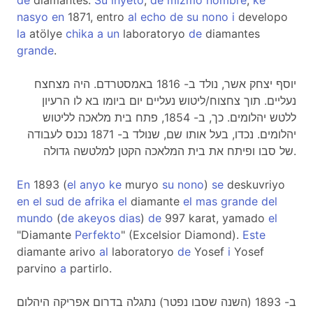
de
diamantes.
Su
inyeto
,
de
mizmo
nombre
,
ke
nasyo
en
1871, entro
al
echo
de
su
nono
i
developo
la
atölye
chika
a
un
laboratoryo
de
diamantes
grande
.
יוסף יצחק אשר, נולד ב- 1816 באמסטרדם. היה מצחצח
נעליים. תוך צחצוח/ליטוש נעליים יום ביומו בא לו הרעיון
ללטש יהלומים. כך, ב- 1854, פתח בית מלאכה לליטוש
יהלומים. נכדו, בעל אותו שם, שנולד ב- 1871 נכנס לעבודה
של סבו ופיתח את בית המלאכה הקטן למלטשה גדולה.
En
1893 (
el
anyo
ke
muryo
su
nono
)
se
deskuvriyo
en
el
sud
de
afrika
el
diamante
el
mas
grande
del
mundo
(
de
akeyos
dias
)
de
997 karat, yamado
el
"Diamante
Perfekto
" (Excelsior Diamond).
Este
diamante arivo
al
laboratoryo
de
Yosef
i
Yosef
parvino
a
partirlo.
ב- 1893 (השנה שסבו נפטר) נתגלה בדרום אפריקה היהלום