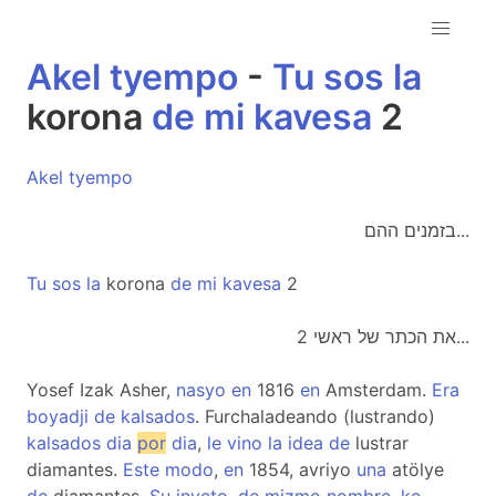
Akel
tyempo
-
Tu
sos
la
korona
de
mi
kavesa
2
Akel
tyempo
בזמנים ההם...
Tu
sos
la
korona
de
mi
kavesa
2
את הכתר של ראשי 2...
Yosef Izak Asher,
nasyo
en
1816
en
Amsterdam.
Era
boyadji
de
kalsados
. Furchaladeando (lustrando)
kalsados
dia
por
dia
,
le
vino
la
idea
de
lustrar
diamantes.
Este
modo
,
en
1854, avriyo
una
atölye