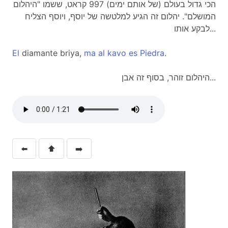
הכי גדול בעולם (של אותם ימים) 997 קראט, ששמו "היהלום
המושלם". יהלום זה הגיע למלטשה של יוסף, ויוסף הצליח
לבקע אותו...
El
diamante briya,
ma
al
kavo
es
Piedra
.
היהלום זוהר, בסוף זה אבן...
⬅️
⬆️
➡️