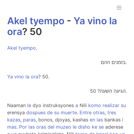
Akel
tyempo
-
Ya
vino
la
ora
? 50
Akel
tyempo
.
בזמנים ההם.
Ya
vino
la
ora
? 50.
הגיעה השעה? 50.
Naaman
le
dyo instruksyones
a
Nili
komo
realizar
su
erensya
dospues
de
su
muerte
.
Entre
otras
,
tres
kazas
,
paras
, bonos, djoyas, kashas
en
las
bankas
i
mas
.
Por
las
oras
del
muzeo
le
disho
ke
se
aderese