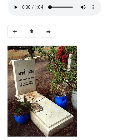
⬅️
⬆️
➡️