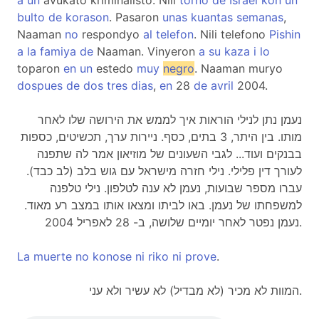
a
un
avukato kriminalisto. Nili
torno
de
Israel
kon
un
bulto
de
korason
. Pasaron
unas
kuantas
semanas
,
Naaman
no
respondyo
al
telefon
. Nili telefono
Pishin
a
la
famiya
de
Naaman. Vinyeron
a
su
kaza
i
lo
toparon
en
un
estedo
muy
negro
. Naaman muryo
dospues
de
dos
tres
dias
,
en
28
de
avril
2004.
נעמן נתן לנילי הוראות איך לממש את הירושה שלו לאחר
מותו. בין היתר, 3 בתים, כסף. ניירות ערך, תכשיטים, כספות
בבנקים ועוד... לגבי השעונים של מוזיאון אמר לה שתפנה
לעורך דין פלילי. נילי חזרה מישראל עם גוש בלב (לב כבד).
עברו מספר שבועות, נעמן לא ענה לטלפון. נילי טלפנה
למשפחתו של נעמן. באו לביתו ומצאו אותו במצב רע מאוד.
נעמן נפטר לאחר יומיים שלושה, ב- 28 לאפריל 2004.
La
muerte
no
konose
ni
riko
ni
prove
.
המוות לא מכיר (לא מבדיל) לא עשיר ולא עני.