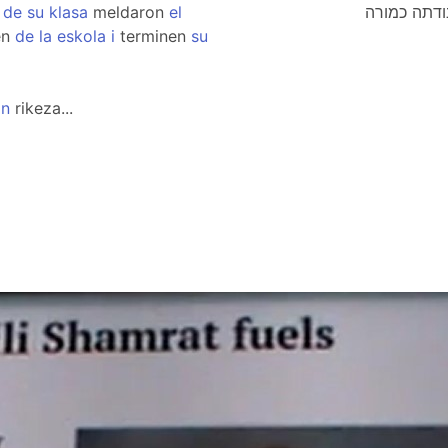
de
su
klasa
meldaron
el
en
de
la
eskola
i
terminen
su
on
rikeza...