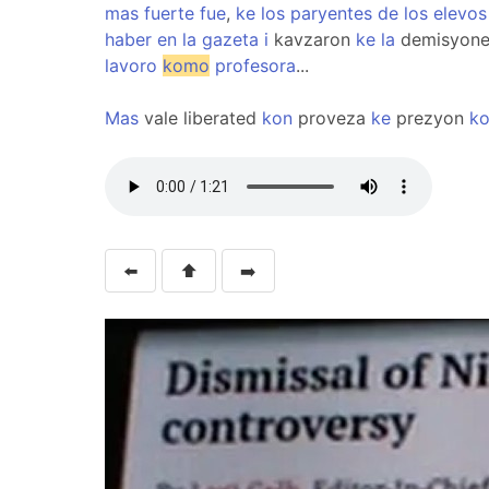
mas
fuerte
fue
,
ke
los
paryentes
de
los
elevos
haber
en
la
gazeta
i
kavzaron
ke
la
demisyon
lavoro
komo
profesora
...
Mas
vale liberated
kon
proveza
ke
prezyon
k
⬅️
⬆️
➡️