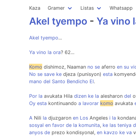
Kaza
Gramer
Listas
Whatsapp
Akel
tyempo
-
Ya
vino
Akel
tyempo
...
Ya
vino
la
ora
? 62...
Komo
dishimoz, Naaman
no
se
aferro
en
su
vi
No
se
save
ke
djeza (punisyon)
esta
komyendo
mano
del
Santo
Bendicho
El
.
Por
la
avukata Hila
dizen
ke
la
alesharon
del
o
Oy
esta
kontinuando
a
lavorar
komo
avukata
A
Nili
la
djuzgaron
en
Los
Angeles
i
la
kondan
sosyal
en
favor
de
la
komunita
,
ke
las
teniya
d
anyos
de
prezo kondisyonal,
en
kavzo
ke
va
v