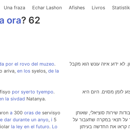
Una fraza
Echar Lashon
Afishes
Livros
Statisti
la
ora
? 62
da
por
el
rovo
del
muzeo
.
. לא ידוע איזה עונש הוא מקבל
 ariva,
en
los
syelos,
de
la
fisyo
por
syerto
tyempo
.
 לזמן מסוים. היום היא
en
la
sivdad
Natanya.
aron
a
300
oras
de
servisyo
 אנג'לס ודנו אותה ל-300 שעות עבודות שירות סוציאלי, שאותן
e
dar
durante
un
anyo
,
i
5
 שנה אחת, ו- 5 שנים מאסר על תנאי במקרה שתעבור על
iolar
la
ley
en
el
futuro
.
Lo
ה קראו את החדשה בעיתון