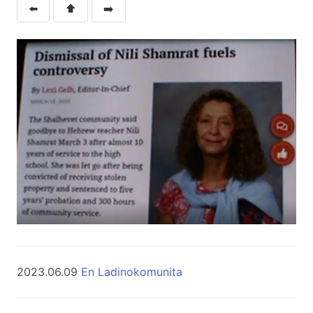
⬅️
⬆️
➡️
2023.06.09
En Ladinokomunita