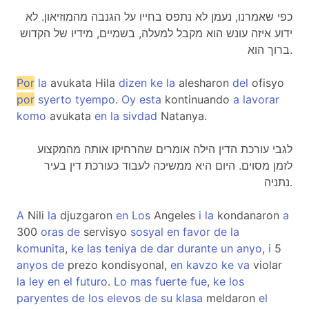
כפי שאמרנו, נעמן לא נתפס בחייו על הגנבה מהמוזיאון. לא
ידוע איזה עונש הוא מקבל למעלה, בשמיים, מידיו של הקדוש
ברוך הוא.
Por
la
avukata Hila
dizen
ke
la
alesharon
del
ofisyo
por
syerto
tyempo
.
Oy
esta
kontinuando
a
lavorar
komo
avukata
en
la
sivdad
Natanya.
לגבי עורכת הדין הילה אומרים שהרחיקו אותה מהמקצוע
לזמן מסוים. היום היא ממשיכה לעבוד כעורכת דין בעיר
נתניה.
A
Nili
la
djuzgaron
en
Los
Angeles
i
la
kondanaron
a
300
oras
de
servisyo
sosyal
en
favor
de
la
komunita
,
ke
las
teniya
de
dar
durante
un
anyo
,
i
5
anyos
de
prezo kondisyonal,
en
kavzo
ke
va
violar
la
ley
en
el
futuro
.
Lo
mas
fuerte
fue
,
ke
los
paryentes
de
los
elevos
de
su
klasa
meldaron
el