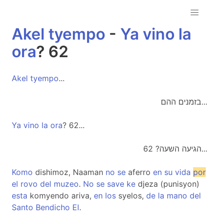
Akel
tyempo
-
Ya
vino
la
ora
? 62
Akel
tyempo
...
בזמנים ההם...
Ya
vino
la
ora
? 62...
הגיעה השעה? 62...
Komo
dishimoz, Naaman
no
se
aferro
en
su
vida
por
el
rovo
del
muzeo
.
No
se
save
ke
djeza (punisyon)
esta
komyendo ariva,
en
los
syelos,
de
la
mano
del
Santo
Bendicho
El
.