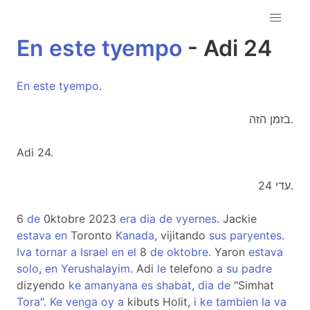
En
este
tyempo
- Adi 24
En
este
tyempo
.
בזמן הזה.
Adi 24.
עדי 24.
6
de
0ktobre 2023
era
dia
de
vyernes
. Jackie
estava
en
Toronto
Kanada
, vijitando
sus
paryentes
.
Iva
tornar
a
Israel
en
el
8
de
oktobre
. Yaron
estava
solo
,
en
Yerushalayim
. Adi
le
telefono
a
su
padre
dizyendo
ke
amanyana
es
shabat
,
dia
de
"Simhat
Tora
".
Ke
venga
oy
a
kibuts Holit,
i
ke
tambien
la
va