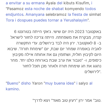
a
envitar
a
su
ermana
Ayala
del
kibuts Kisufim,
i
"Pasamoz
esta
noche
de
shabat
komyendo
todos
endjuntos
.
Amanyana
selebramoz
la
fiesta
de
simhat
Tora
i
dospues
puedes
tornar
a
Yerushalayim
".
6 באוקטובר 2023 היה יום שישי. ג'אקי הייתה בטורונטו
קנדה, מבקרת את משפחתה. הייתה צריכה לחזור לישראל
ב- 8 לאוקטובר. ירון היה לבד בירושלים. עדי התקשרה
לאביה באומרה שמחר יום שבת, יום "שימחת תורה". שיבוא
היום לקיבוץ חולית, ושתזמין גם את אחותה איילה מקיבוץ
כיסופים, ו- "נעבור את ערב שבת בארוחה כולנו יחד. מחר
נחגוג את חג שימחת תורה ולאחר מכן תוכל לחזור
לירושלים".
"
Bueno
"
disho
Yaron "
muy
buena
idea
"
i
salyo
al
kamino
.
"טוב" אמר ירון "רעיון טוב מאוד" ויצא לדרך.