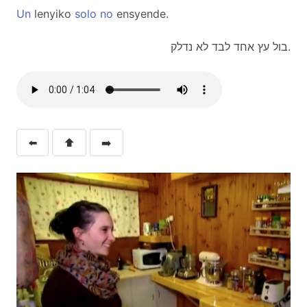
Un
lenyiko
solo
no
ensyende.
בול עץ אחד לבד לא נדלק.
⬅️
⬆️
➡️