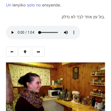
Un
lenyiko
solo
no
ensyende.
בול עץ אחד לבד לא נדלק.
⬅️
⬆️
➡️