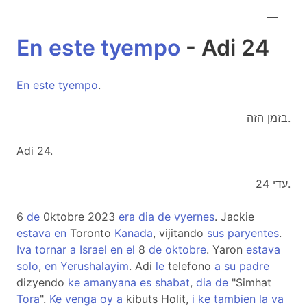
En
este
tyempo
- Adi 24
En
este
tyempo
.
בזמן הזה.
Adi 24.
עדי 24.
6
de
0ktobre 2023
era
dia
de
vyernes
. Jackie
estava
en
Toronto
Kanada
, vijitando
sus
paryentes
.
Iva
tornar
a
Israel
en
el
8
de
oktobre
. Yaron
estava
solo
,
en
Yerushalayim
. Adi
le
telefono
a
su
padre
dizyendo
ke
amanyana
es
shabat
,
dia
de
"Simhat
Tora
".
Ke
venga
oy
a
kibuts Holit,
i
ke
tambien
la
va