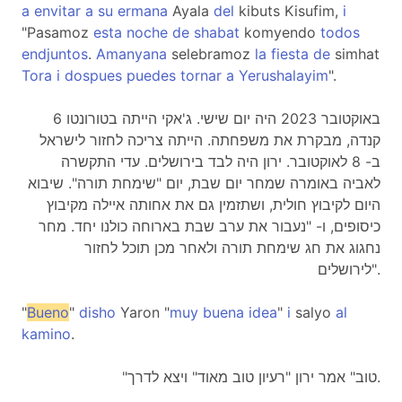
a
envitar
a
su
ermana
Ayala
del
kibuts Kisufim,
i
"Pasamoz
esta
noche
de
shabat
komyendo
todos
endjuntos
.
Amanyana
selebramoz
la
fiesta
de
simhat
Tora
i
dospues
puedes
tornar
a
Yerushalayim
".
6 באוקטובר 2023 היה יום שישי. ג'אקי הייתה בטורונטו
קנדה, מבקרת את משפחתה. הייתה צריכה לחזור לישראל
ב- 8 לאוקטובר. ירון היה לבד בירושלים. עדי התקשרה
לאביה באומרה שמחר יום שבת, יום "שימחת תורה". שיבוא
היום לקיבוץ חולית, ושתזמין גם את אחותה איילה מקיבוץ
כיסופים, ו- "נעבור את ערב שבת בארוחה כולנו יחד. מחר
נחגוג את חג שימחת תורה ולאחר מכן תוכל לחזור
לירושלים".
"
Bueno
"
disho
Yaron "
muy
buena
idea
"
i
salyo
al
kamino
.
"טוב" אמר ירון "רעיון טוב מאוד" ויצא לדרך.