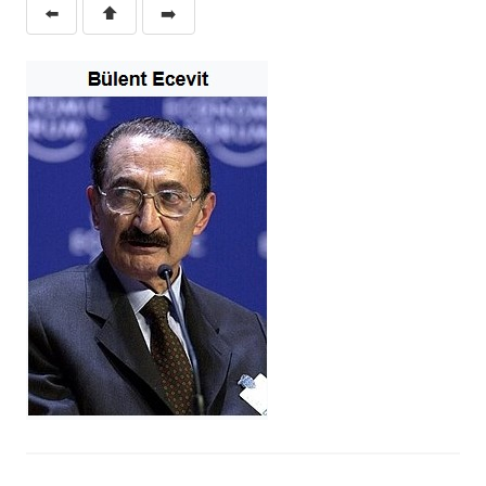
⬅️
⬆️
➡️