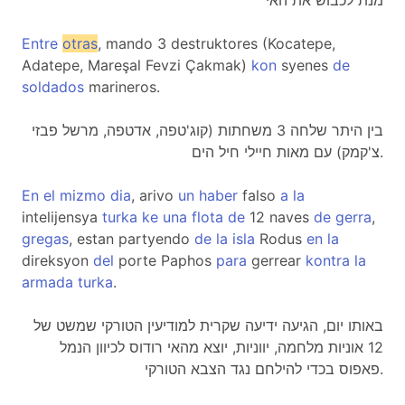
מנת לכבוש את האי
Entre
otras
, mando 3 destruktores (Kocatepe,
Adatepe, Mareşal Fevzi Çakmak)
kon
syenes
de
soldados
marineros.
בין היתר שלחה 3 משחתות (קוג'טפה, אדטפה, מרשל פבזי
צ'קמק) עם מאות חיילי חיל הים.
En
el
mizmo
dia
, arivo
un
haber
falso
a
la
intelijensya
turka
ke
una
flota
de
12 naves
de
gerra
,
gregas
, estan partyendo
de
la
isla
Rodus
en
la
direksyon
del
porte Paphos
para
gerrear
kontra
la
armada
turka
.
באותו יום, הגיעה ידיעה שקרית למודיעין הטורקי שמשט של
12 אוניות מלחמה, יווניות, יוצא מהאי רודוס לכיוון הנמל
פאפוס בכדי להילחם נגד הצבא הטורקי.