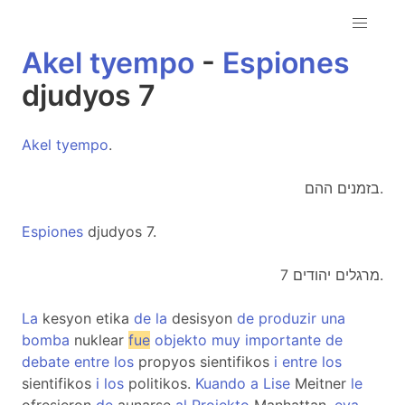
Akel
tyempo
-
Espiones
djudyos 7
Akel
tyempo
.
בזמנים ההם.
Espiones
djudyos 7.
מרגלים יהודים 7.
La
kesyon etika
de
la
desisyon
de
produzir
una
bomba
nuklear
fue
objekto
muy
importante
de
debate
entre
los
propyos sientifikos
i
entre
los
sientifikos
i
los
politikos.
Kuando
a
Lise
Meitner
le