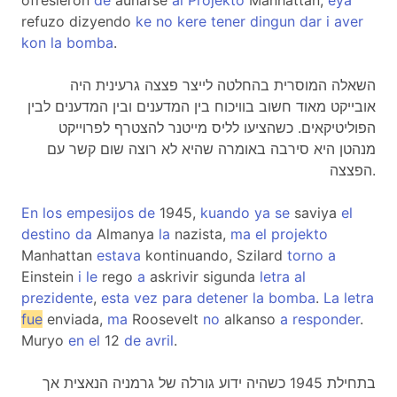
ofresieron
de
aunarse
al
Projekto
Manhattan,
eya
refuzo dizyendo
ke
no
kere
tener
dingun
dar
i
aver
kon
la
bomba
.
השאלה המוסרית בהחלטה לייצר פצצה גרעינית היה
אובייקט מאוד חשוב בוויכוח בין המדענים ובין המדענים לבין
הפוליטיקאים. כשהציעו לליס מייטנר להצטרף לפרוייקט
מנהטן היא סירבה באומרה שהיא לא רוצה שום קשר עם
הפצצה.
En
los
empesijos
de
1945,
kuando
ya
se
saviya
el
destino
da
Almanya
la
nazista,
ma
el
projekto
Manhattan
estava
kontinuando, Szilard
torno
a
Einstein
i
le
rego
a
askrivir sigunda
letra
al
prezidente
,
esta
vez
para
detener
la
bomba
.
La
letra
fue
enviada,
ma
Roosevelt
no
alkanso
a
responder
.
Muryo
en
el
12
de
avril
.
בתחילת 1945 כשהיה ידוע גורלה של גרמניה הנאצית אך