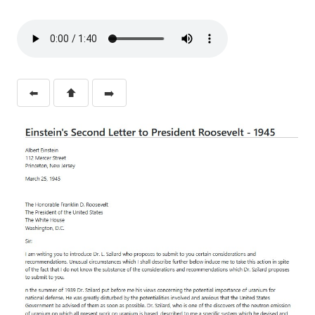
⬅️
⬆️
➡️