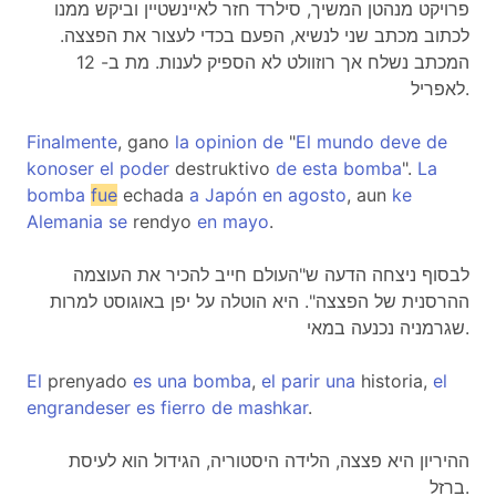
פרויקט מנהטן המשיך, סילרד חזר לאיינשטיין וביקש ממנו
לכתוב מכתב שני לנשיא, הפעם בכדי לעצור את הפצצה.
המכתב נשלח אך רוזוולט לא הספיק לענות. מת ב- 12
לאפריל.
Finalmente
, gano
la
opinion
de
"
El
mundo
deve
de
konoser
el
poder
destruktivo
de
esta
bomba
".
La
bomba
fue
echada
a
Japón
en
agosto
, aun
ke
Alemania
se
rendyo
en
mayo
.
לבסוף ניצחה הדעה ש"העולם חייב להכיר את העוצמה
ההרסנית של הפצצה". היא הוטלה על יפן באוגוסט למרות
שגרמניה נכנעה במאי.
El
prenyado
es
una
bomba
,
el
parir
una
historia,
el
engrandeser
es
fierro
de
mashkar
.
ההיריון היא פצצה, הלידה היסטוריה, הגידול הוא לעיסת
ברזל.