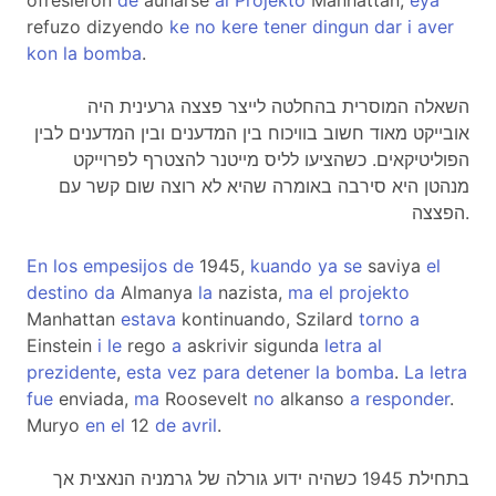
ofresieron
de
aunarse
al
Projekto
Manhattan,
eya
refuzo dizyendo
ke
no
kere
tener
dingun
dar
i
aver
kon
la
bomba
.
השאלה המוסרית בהחלטה לייצר פצצה גרעינית היה
אובייקט מאוד חשוב בוויכוח בין המדענים ובין המדענים לבין
הפוליטיקאים. כשהציעו לליס מייטנר להצטרף לפרוייקט
מנהטן היא סירבה באומרה שהיא לא רוצה שום קשר עם
הפצצה.
En
los
empesijos
de
1945,
kuando
ya
se
saviya
el
destino
da
Almanya
la
nazista,
ma
el
projekto
Manhattan
estava
kontinuando, Szilard
torno
a
Einstein
i
le
rego
a
askrivir sigunda
letra
al
prezidente
,
esta
vez
para
detener
la
bomba
.
La
letra
fue
enviada,
ma
Roosevelt
no
alkanso
a
responder
.
Muryo
en
el
12
de
avril
.
בתחילת 1945 כשהיה ידוע גורלה של גרמניה הנאצית אך