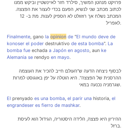
פרויקט מנהטן המשיך, סילרד חזר לאיינשטיין וביקש ממנו
לכתוב מכתב שני לנשיא, הפעם בכדי לעצור את הפצצה.
המכתב נשלח אך רוזוולט לא הספיק לענות. מת ב- 12
לאפריל.
Finalmente
, gano
la
opinion
de
"
El
mundo
deve
de
konoser
el
poder
destruktivo
de
esta
bomba
".
La
bomba
fue
echada
a
Japón
en
agosto
, aun
ke
Alemania
se
rendyo
en
mayo
.
לבסוף ניצחה הדעה ש"העולם חייב להכיר את העוצמה
ההרסנית של הפצצה". היא הוטלה על יפן באוגוסט למרות
שגרמניה נכנעה במאי.
El
prenyado
es
una
bomba
,
el
parir
una
historia,
el
engrandeser
es
fierro
de
mashkar
.
ההיריון היא פצצה, הלידה היסטוריה, הגידול הוא לעיסת
ברזל.