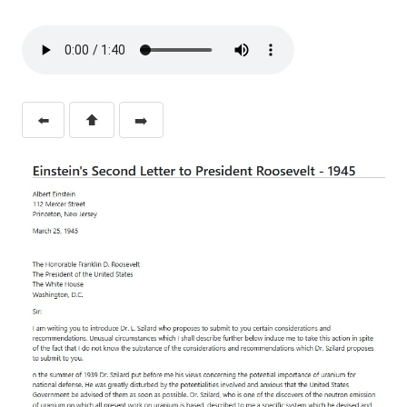
⬅️
⬆️
➡️