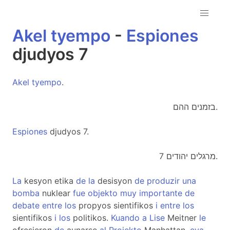
Akel
tyempo
-
Espiones
djudyos 7
Akel
tyempo
.
בזמנים ההם.
Espiones
djudyos 7.
מרגלים יהודים 7.
La
kesyon etika
de
la
desisyon
de
produzir
una
bomba
nuklear
fue
objekto
muy
importante
de
debate
entre
los
propyos sientifikos
i
entre
los
sientifikos
i
los
politikos.
Kuando
a
Lise
Meitner
le