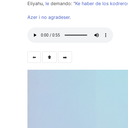
Eliyahu,
le
demando: "
Ke
haber
de
los
kodrero
Azer
i
no
agradeser
.
⬅️
⬆️
➡️