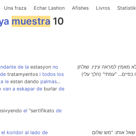
Una fraza
Echar Lashon
Afishes
Livros
Statisti
iya
muestra
10
ndante
de
la
estasyon
no
מאמין למראה עיניו. שולחן
de
tratamyentos
i
todos
los
כפיים... "עפתי" (הלך עלי
za
le
estan dando
palmas
...
o
van
a
eskapar
de
burlar
de
resivyendo
el
"sertifikato
de
el
koridor
al
lado
de
 שאל אותו: "מש שלום