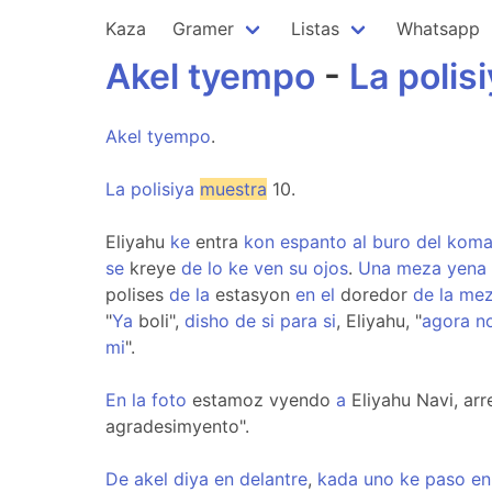
Kaza
Gramer
Listas
Whatsapp
Akel
tyempo
-
La
polis
Akel
tyempo
.
La
polisiya
muestra
10.
Eliyahu
ke
entra
kon
espanto
al
buro
del
koma
se
kreye
de
lo
ke
ven
su
ojos
.
Una
meza
yena
polises
de
la
estasyon
en
el
doredor
de
la
me
"
Ya
boli",
disho
de
si
para
si
, Eliyahu, "
agora
n
mi
".
En
la
foto
estamoz vyendo
a
Eliyahu Navi, ar
agradesimyento".
De
akel
diya
en
delantre
,
kada
uno
ke
paso
en