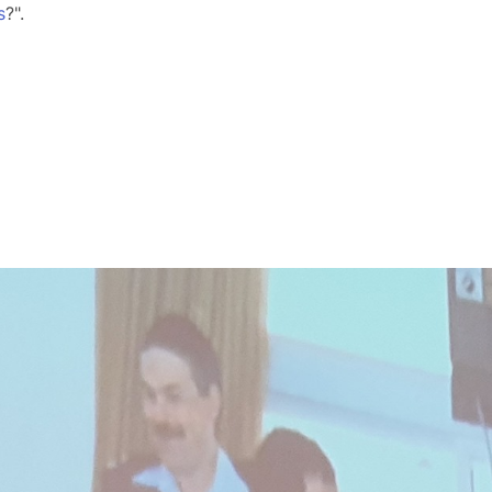
s
?".