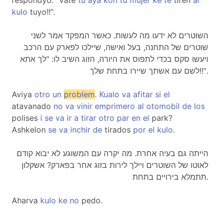
respondyo: "Vate
tu
aya
kon
tu
mujer
ke
te
tiren
al
kulo
tuyo!!".
השוטרים לא ידעו מה לעשות. כאשר המפקד אמר לשני
שוטרים של התחנה, בעל ואישה, שיילכו לפארק עם הרכב
ויעשו סקס בכדי לתפוס את היורה, הזוג השיב לו: "לך אתא
לשם עם אשתך שיירו בתחת שלך!!".
Aviya
otro
un
problem
.
Kualo
va
afitar
si
el
atavanado
no
va
vinir
emprimero
al
otomobil
de
los
polises
i
se
va
ir
a
tirar
otro
par
en
el
park?
Ashkelon
se
va
inchir
de
tirados
por
el
kulo
.
הייתה גם בעיה אחרת. מה יקרה עם המשוגע לא יבוא קודם
לאוטו של השוטרים ויילך לירות בזוג אחר בפארק? אשקלון
תתמלא בירויים בתחת.
Aharva
kulo
ke
no
pedo.