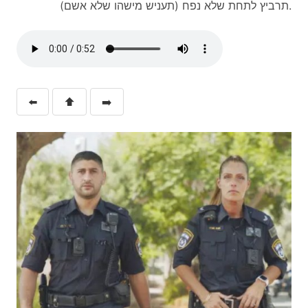
תרביץ לתחת שלא נפח (תעניש מישהו שלא אשם).
⬅️
⬆️
➡️