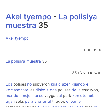
Akel
tyempo
-
La
polisiya
muestra
35
Akel
tyempo
זמנים ההם
La
polisiya
muestra
35
המשטרה שלנו 35
Los
polises
no
supyeron
kualo
azer
.
Kuando
el
komandante
les
disho
a
dos
polises
de
la
estasyon,
marido
i
mujer
,
ke
se
vaygan
al
park
kon
otomobil
i
agan
seks
para
aferrar
al
tirador,
el
par
le