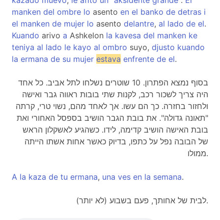
kazado
muevo
,
le
afito
un
"
aksidente
grande
".
El
manken
del
ombre
lo
asento
en
el
banko
de
detras
i
el
manken
de
mujer
lo
asento
delantre
,
al
lado
de
el
.
Kuando
arivo
a
Ashkelon
la
kavesa
del
manken
ke
teniya
al
lado
le
kayo
al
ombro
suyo,
djusto
kuando
la
ermana
de
su
mujer
estava
enfrente
de
el
.
בסוף נמצא הפתרון. 10 שוטרים נשלחו לתל אביב. כל אחד
היה צריך לשכור רכב, לקנות שתי בובות ראווה גבר ואישה
ולחזור בחזרה. כך הם עשו. אך לאחד מהם, נשוי טרי, קרתה
"תאונה גדולה". את בובת הגבר הושיב בספסל האחורי ואת
בובת האישה הושיב קדימה, לידו. כשהגיע לאשקלון הראש
של הבובה נפל על כתפו, בדיוק כאשר אחות אשתו הייתה
ממולו.
A
la
kaza
de
tu
ermana
,
una
ves
en
la
semana
.
לבית של אחותך, פעם בשבוע (לא יותר).