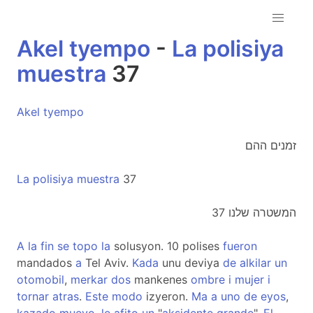
Akel
tyempo
-
La
polisiya
muestra
37
Akel
tyempo
זמנים ההם
La
polisiya
muestra
37
המשטרה שלנו 37
A
la
fin
se
topo
la
solusyon. 10 polises
fueron
mandados
a
Tel Aviv.
Kada
unu deviya
de
alkilar
un
otomobil
,
merkar
dos
mankenes
ombre
i
mujer
i
tornar
atras
.
Este
modo
izyeron.
Ma
a
uno
de
eyos
,