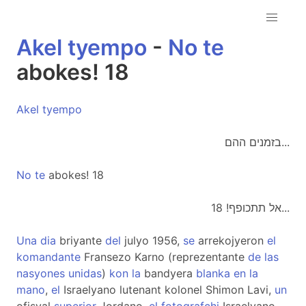
Akel
tyempo
-
No
te
abokes! 18
Akel
tyempo
בזמנים ההם...
No
te
abokes! 18
אל תתכופף! 18...
Una
dia
briyante
del
julyo 1956,
se
arrekojyeron
el
komandante
Fransezo Karno (reprezentante
de
las
nasyones
unidas
)
kon
la
bandyera
blanka
en
la
mano
,
el
Israelyano lutenant kolonel Shimon Lavi,
un