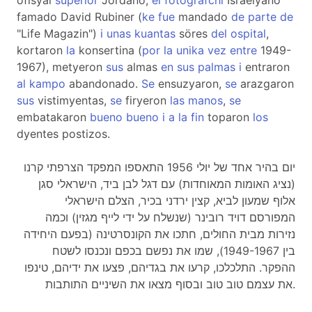
ofisyal
superior
Jordano,
el
fotografchi
Israelyano
famado David Rubiner (
ke
fue
mandado
de
parte
de
"Life Magazin")
i
unas
kuantas
söres
del
ospital
,
kortaron
la
konsertina (
por
la
unika
vez
entre
1949-
1967), metyeron
sus
almas
en
sus
palmas
i
entraron
al
kampo
abandonado.
Se
ensuzyaron,
se
arazgaron
sus
vistimyentas,
se
firyeron
las
manos
,
se
embatakaron
bueno
bueno
i
a
la
fin
toparon
los
dyentes postizos.
יום בהיר אחד של יולי 1956 התאספו המפקד הצרפתי קרנו
(נציג האומות המאוחדות) עם דגל לבן ביד, הישראלי סגן
אלוף שמעון לביא, קצין ירדני בכיר, הצלם הישראלי
המפורסם דויד רובינר (שנשלח על ידי לייף מגזין) וכמה
נזירות מבית החולים, חתכו את הקונסרטינה (בפעם היחידה
בין 1949-1967), שמו את נפשם בכפם ונכנסו לשטח
ההפקר. התלכלכו, קרעו את בגדיהם, פצעו את ידיהם, טינפו
את עצמם טוב טוב ובסוף מצאו את השיניים התותבות.