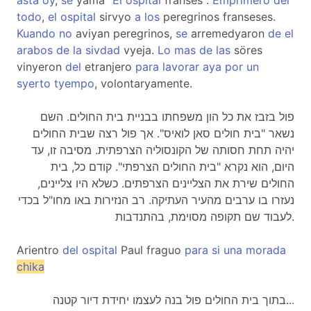
asta
oy
,
se
yama "
El
ospital
franses".
Emprimero
del
todo
,
el
ospital
sirvyo
a
los
peregrinos franseses.
Kuando
no
aviyan peregrinos,
se
arremedyaron
de
el
arabos
de
la
sivdad
vyeja.
Lo
mas
de
las
söres
vinyeron
del
etranjero
para
lavorar
aya
por
un
syerto
tyempo
, volontaryamente.
פול בזבז את כל הון משפחתו בבניית בית החולים. השם
נשאר "בית חולים סאן לואיס". אך פול רצה שבית החולים
יהיה תחת חסותה של הקונסוליה הצרפתית. מסיבה זו, עד
היום, הוא נקרא "בית החולים הצרפתי". קודם כל, בית
החולים שירת את הצליינים הצרפתים. כשלא היו צליינים,
נעזרו בו ערבים מהעיר העתיקה. רב הנזירות באו מחו"ל בכדי
לעבוד שם תקופה מסוימת, בהתנדבות.
Arientro
del
ospital
Paul fraguo
para
si
una
morada
chika
בתוך בית החולים פול בנה לעצמו יחידת דיור קטנה...