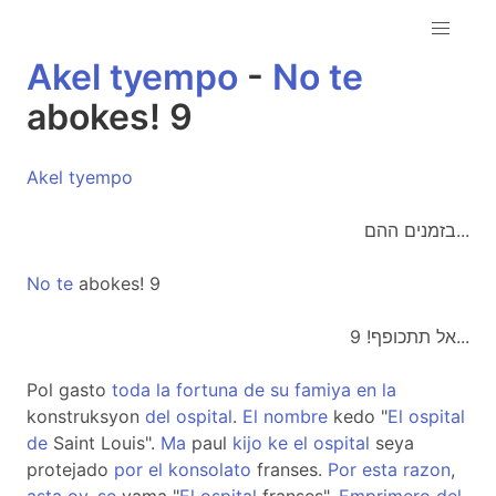
Akel
tyempo
-
No
te
abokes! 9
Akel
tyempo
בזמנים ההם...
No
te
abokes! 9
אל תתכופף! 9...
Pol gasto
toda
la
fortuna
de
su
famiya
en
la
konstruksyon
del
ospital
.
El
nombre
kedo "
El
ospital
de
Saint Louis".
Ma
paul
kijo
ke
el
ospital
seya
protejado
por
el
konsolato
franses.
Por
esta
razon
,