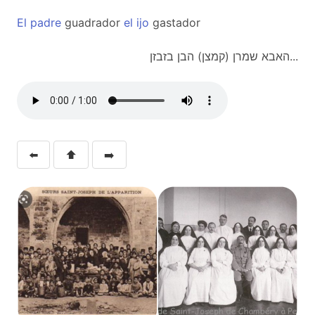
El
padre
guadrador
el
ijo
gastador
האבא שמרן (קמצן) הבן בזבזן...
⬅️
⬆️
➡️