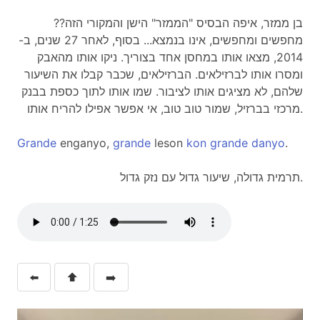
בן ממזר, איפה הבסיס "הממזר" הישן והמקורי הזה??
מחפשים ומחפשים, אינו בנמצא... בסוף, לאחר 27 שנים, ב-
2014, מצאו אותו במחסן אחד בצוריך. ניקו אותו מהאבק
ומסרו אותו לברזילאים. הברזילאים, שכבר קבלו את השיעור
שלהם, לא מציגים אותו לציבור. שמו אותו לתוך כספת בבנק
מרכזי בברזיל, שמור טוב טוב, אי אפשר אפילו להריח אותו.
Grande
enganyo,
grande
leson
kon
grande
danyo
.
תרמית גדולה, שיעור גדול עם נזק גדול.
⬅️
⬆️
➡️