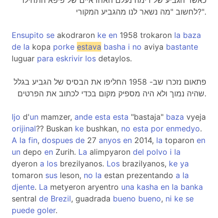
כאשר הגביע של רימה נעלם האחראיים של פיפא התחילו
לחשוב "מה נשאר לנו מהגביע המקורי?".
Ensupito
se
akodraron
ke
en
1958 trokaron
la
baza
de
la
kopa
porke
estava
basha
i
no
aviya
bastante
luguar
para
eskrivir
los
detaylos.
פתאום נזכרו שב- 1958 החליפו את הבסיס של הגביע בגלל
שהיה נמוך ולא היה מספיק מקום בכדי לכתוב את הפרטים.
Ijo
d'
un
mamzer,
ande
esta
esta
"bastaja"
baza
vyeja
orijinal
?? Buskan
ke
bushkan,
no
esta
por
enmedyo
.
A
la
fin
,
dospues
de
27
anyos
en
2014,
la
toparon
en
un
depo
en
Zurih.
La
alimpyaron
del
polvo
i
la
dyeron
a
los
brezilyanos.
Los
brazilyanos,
ke
ya
tomaron
sus
leson,
no
la
estan prezentando
a
la
djente
.
La
metyeron aryentro
una
kasha
en
la
banka
sentral
de
Brezil
, guadrada
bueno
bueno
,
ni
ke
se
puede
goler
.