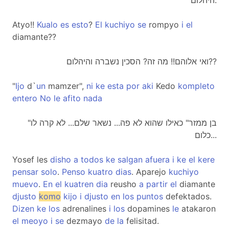
היהלום.
Atyo!!
Kualo
es
esto
?
El
kuchiyo
se
rompyo
i
el
diamante??
ואי אלוהם!! מה זה? הסכין נשברה והיהלום??
"
Ijo
d`
un
mamzer",
ni
ke
esta
por
aki
Kedo
kompleto
entero
No
le
afito
nada
"בן ממזר" כאילו שהוא לא פה... נשאר שלם... לא קרה לו
כלום...
Yosef les
disho
a
todos
ke
salgan
afuera
i
ke
el
kere
pensar
solo
.
Penso
kuatro
dias
. Aparejo
kuchiyo
muevo
.
En
el
kuatren
dia
reusho
a
partir
el
diamante
djusto
komo
kijo
i
djusto
en
los
puntos
defektados.
Dizen
ke
los
adrenalines
i
los
dopamines
le
atakaron
el
meoyo
i
se
dezmayo
de
la
felisitad.