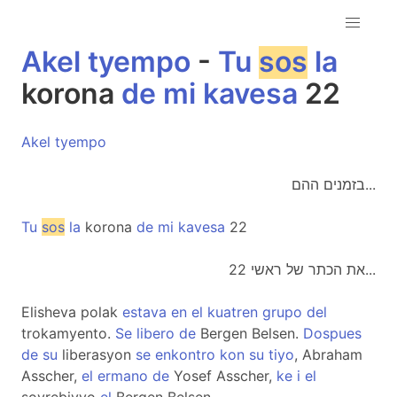
Akel
tyempo
-
Tu
sos
la
korona
de
mi
kavesa
22
Akel
tyempo
בזמנים ההם...
Tu
sos
la
korona
de
mi
kavesa
22
את הכתר של ראשי 22...
Elisheva polak
estava
en
el
kuatren
grupo
del
trokamyento.
Se
libero
de
Bergen Belsen.
Dospues
de
su
liberasyon
se
enkontro
kon
su
tiyo
, Abraham
Asscher,
el
ermano
de
Yosef Asscher,
ke
i
el