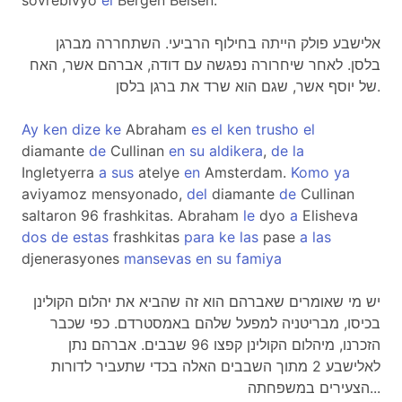
sovrebivyo
el
Bergen Belsen.
אלישבע פולק הייתה בחילוף הרביעי. השתחררה מברגן
בלסן. לאחר שיחרורה נפגשה עם דודה, אברהם אשר, האח
של יוסף אשר, שגם הוא שרד את ברגן בלסן.
Ay
ken
dize
ke
Abraham
es
el
ken
trusho
el
diamante
de
Cullinan
en
su
aldikera
,
de
la
Ingletyerra
a
sus
atelye
en
Amsterdam.
Komo
ya
aviyamoz mensyonado,
del
diamante
de
Cullinan
saltaron 96 frashkitas. Abraham
le
dyo
a
Elisheva
dos
de
estas
frashkitas
para
ke
las
pase
a
las
djenerasyones
mansevas
en
su
famiya
יש מי שאומרים שאברהם הוא זה שהביא את יהלום הקולינן
בכיסו, מבריטניה למפעל שלהם באמסטרדם. כפי שכבר
הזכרנו, מיהלום הקולינן קפצו 96 שבבים. אברהם נתן
לאלישבע 2 מתוך השבבים האלה בכדי שתעביר לדורות
הצעירים במשפחתה...