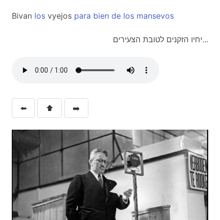
Bivan
los
vyejos
para
bien
de
los
mansevos
יחיו הזקנים לטובת הצעירים...
⬅️
⬆️
➡️