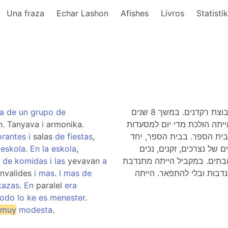
Una fraza
Echar Lashon
Afishes
Livros
Statisti
a
de
un
grupo
de
עדי הייתה אתלטית, שיחקה כדורסל והייתה חברה בקבוצת רקדנים. במשך 8 שנים
n. Tanyava
i
armonika.
בסקספון. ניגנה גם במפוחית. כשהייתה בת 16 הייתה הולכת מדי יום למסעדות
orantes
i
salas
de
fiestas
,
בית הספר. בבית הספר, יחד
eskola
.
En
la
eskola
,
ם של נצרכים, זקנים, נכים
s
de
komidas
i
las
yevavan
a
 הבתים. במקביל הייתה מתנדבת
nvalides
i
mas
.
I
mas
de
דבות ובלי להתפאר. הייתה
kazas
.
En
paralel
era
todo
lo
ke
es
menester
.
muy
modesta
.