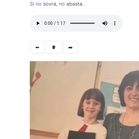
Si
no
sovra,
no
abasta.
⬅️
⬆️
➡️