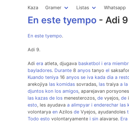
Kaza
Gramer
Listas
Whatsapp
En
este
tyempo
- Adi 9
En
este
tyempo
.
Adi 9.
Adi
era
atleta, djugava
basketbol
i
era
miembr
bayladores
.
Durante
8
anyos
tanyo
el
saksafo
Kuando
teniya
16
anyos
se
iva
kada
dia
a
rest
arekojiya
las
komidas
sovradas,
las
traiya
a
la
djuntos
kon
los
amigos
, aparejavan porsyone
las
kazas
de
los
menesterozos,
de
vyejos,
de
i
esto
, les ayudava
a
alimpyar
i
enderechar
las
volontarya
en
Azilos
de
Vyejos, ayudandoles
Todo
esto
volontaryamente
i
sin
alavarse.
Era