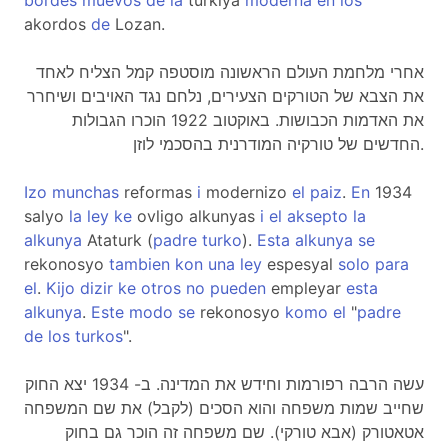
bordes
muevos
de
la
turkiya
moderna
en
los
akordos
de
Lozan.
אחרי מלחמת העולם הראשונה מוסטפה קמל הצליח לאחד
את הצבא של הטורקים הצעירים, נלחם נגד האויבים ושיחרר
את האדמות הכבושות. באוקטוב 1922 הוכרו הגבולות
החדשים של טורקיה המודרנית בהסכמי לוזן.
Izo
munchas
reformas
i
modernizo
el
paiz
.
En
1934
salyo
la
ley
ke
ovligo alkunyas
i
el
aksepto
la
alkunya
Ataturk (
padre
turko
).
Esta
alkunya
se
rekonosyo
tambien
kon
una
ley
espesyal
solo
para
el
.
Kijo
dizir
ke
otros
no
pueden
empleyar
esta
alkunya
.
Este
modo
se
rekonosyo
komo
el
"
padre
de
los
turkos
".
עשה הרבה רפורמות וחידש את המדינה. ב- 1934 יצא החוק
שחייב שמות משפחה והוא הסכים (לקבל) את שם המשפחה
אטאטורק (אבא טורקי). שם משפחה זה הוכר גם בחוק