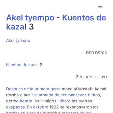
Akel
tyempo
-
Kuentos
de
kaza
! 3
Akel
tyempo
בזמנים ההם
Kuentos
de
kaza
! 3
סיפורים מהבית! 3
Dospues
de
la
primera
gerra
mondial Mustafa Kemal
reusho
a
aunir
la
armada
de
los
mansevos
turkos
,
gerreo
kontra
los
inimigos
i
libero
las
tyerras
okupadas
.
En
oktobre
1922
se
rekonosyeron
los