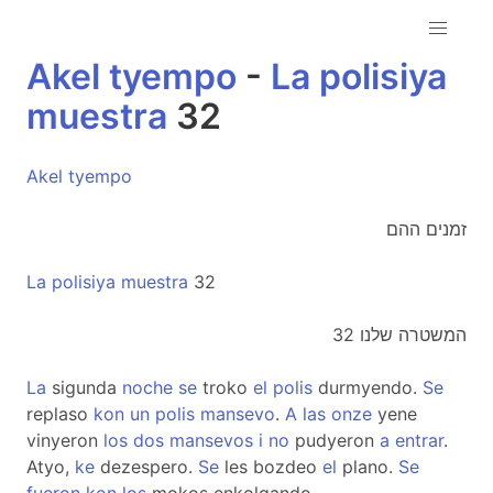
Akel
tyempo
-
La
polisiya
muestra
32
Akel
tyempo
זמנים ההם
La
polisiya
muestra
32
המשטרה שלנו 32
La
sigunda
noche
se
troko
el
polis
durmyendo.
Se
replaso
kon
un
polis
mansevo
.
A
las
onze
yene
vinyeron
los
dos
mansevos
i
no
pudyeron
a
entrar
.
Atyo,
ke
dezespero.
Se
les bozdeo
el
plano.
Se