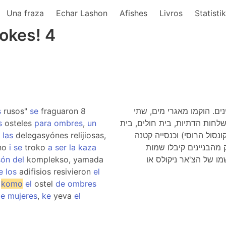
Una fraza
Echar Lashon
Afishes
Livros
Statisti
okes! 4
s
rusos"
se
fraguaron 8
י שלח כסף וב"מגרש הרוסים" נבנו 8 בניינים. הוקמו מאגרי מים, שתי
s
osteles
para
ombres
,
un
שלחות הדתיות, בית חולים, בית
las
delegasyónes relijiosas,
נסול הרוסי) וכנסייה קטנה
no
i
se
troko
a
ser
la
kaza
מהבניינים קיבלו שמות
són
del
komplekso, yamada
 של הצ'אר ניקולס או
e
los
adifisios resivieron
el
r
komo
el
ostel
de
ombres
de
mujeres
,
ke
yeva
el