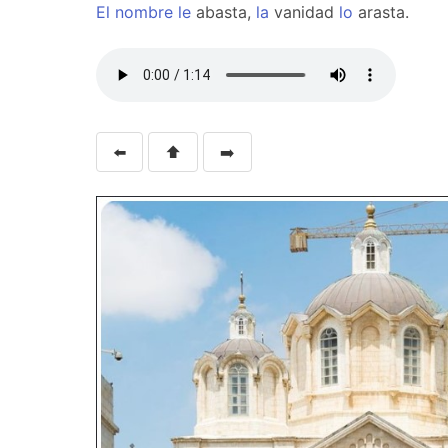
El
nombre
le
abasta,
la
vanidad
lo
arasta.
⬅️
⬆️
➡️