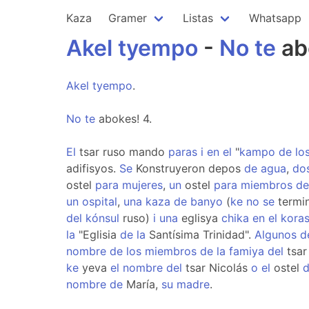
Kaza
Gramer
Listas
Whatsapp
Akel
tyempo
-
No
te
ab
Akel
tyempo
.
No
te
abokes! 4.
El
tsar ruso mando
paras
i
en
el
"
kampo
de
lo
adifisyos.
Se
Konstruyeron depos
de
agua
,
do
ostel
para
mujeres
,
un
ostel
para
miembros
de
un
ospital
,
una
kaza
de
banyo
(
ke
no
se
termi
del
kónsul
ruso)
i
una
eglisya
chika
en
el
kora
la
"Eglisia
de
la
Santísima Trinidad".
Algunos
d
nombre
de
los
miembros
de
la
famiya
del
tsa
ke
yeva
el
nombre
del
tsar Nicolás
o
el
ostel
nombre
de
María,
su
madre
.