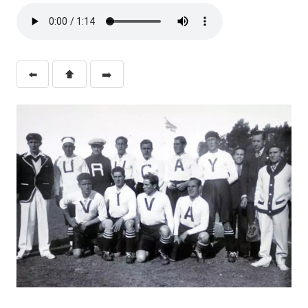
⬅️
⬆️
➡️