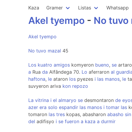
Kaza
Gramer
Listas
Whatsapp
Akel
tyempo
-
No
tuvo
Akel
tyempo
No
tuvo
mazal
45
Los
kuatro
amigos
komyeron
bueno
,
se
artaro
a
Rua
da
Alfândega 70.
Lo
aferraron
al
guardi
haftona
,
le
ataron
los
pyezes
i
las
manos
,
le
ta
suvyeron ariva
kon
repozo
La
vitrina
i
el
almaryo
se
desmontaron
de
eyo
azer
era
solo
espandir
las
manos
i
tomar
las
k
tomaron
las
tres
kopas, abasharon
abasho
sin
del
adifisyo
i
se
fueron
a
kaza
a
durmir