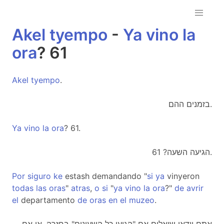
Akel
tyempo
-
Ya
vino
la
ora
? 61
Akel
tyempo
.
בזמנים ההם.
Ya
vino
la
ora
? 61.
הגיעה השעה? 61.
Por
siguro
ke
estash demandando "
si
ya
vinyeron
todas
las
oras
"
atras
,
o
si
"
ya
vino
la
ora
?"
de
avrir
el
departamento
de
oras
en
el
muzeo
.