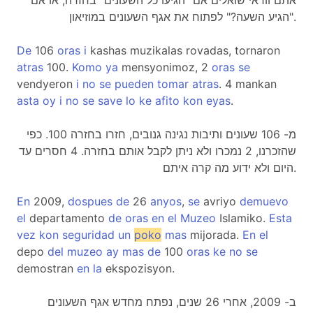
אתם וודאי שואלים אם "הגיעו כל השעונים" בחזרה, או אם
"הגיע השעה?" לפתוח את אגף השעונים במוזיאון.
De
106
oras
i
kashas muzikalas rovadas, tornaron
atras
100.
Komo
ya
mensyonimoz, 2
oras
se
vendyeron
i
no
se
pueden
tomar
atras
. 4 mankan
asta
oy
i
no
se
save
lo
ke
afito
kon
eyas
.
מ- 106 שעונים ותיבות נגינה גנובים, חזרו בחזרה 100. כפי
שהזכרנו, 2 נמכרו ולא ניתן לקבל אותם בחזרה. 4 חסרים עד
היום ולא ידוע מה קרה איתם.
En
2009,
dospues
de
26
anyos
,
se
avriyo
demuevo
el
departamento
de
oras
en
el
Muzeo
Islamiko.
Esta
vez
kon
seguridad
un
poko
mas
mijorada.
En
el
depo
del
muzeo
ay
mas
de
100
oras
ke
no
se
demostran
en
la
ekspozisyon.
ב- 2009, אחרי 26 שנים, נפתח מחדש אגף השעונים