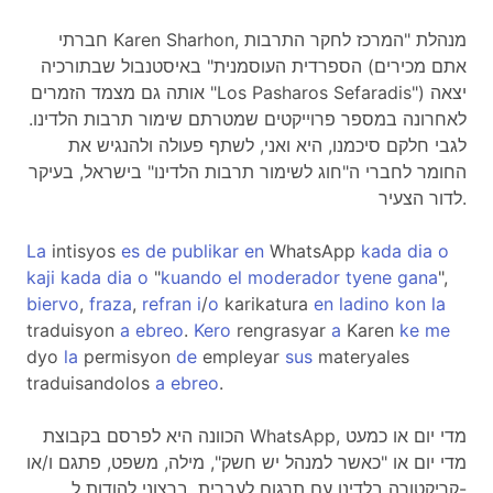
חברתי Karen Sharhon, מנהלת "המרכז לחקר התרבות
הספרדית העוסמנית" באיסטנבול שבתורכיה (אתם מכירים
אותה גם מצמד הזמרים "Los Pasharos Sefaradis") יצאה
לאחרונה במספר פרוייקטים שמטרתם שימור תרבות הלדינו.
לגבי חלקם סיכמנו, היא ואני, לשתף פעולה ולהנגיש את
החומר לחברי ה"חוג לשימור תרבות הלדינו" בישראל, בעיקר
לדור הצעיר.
La
intisyos
es
de
publikar
en
WhatsApp
kada
dia
o
kaji
kada
dia
o
"
kuando
el
moderador
tyene
gana
",
biervo
,
fraza
,
refran
i
/
o
karikatura
en
ladino
kon
la
traduisyon
a
ebreo
.
Kero
rengrasyar
a
Karen
ke
me
dyo
la
permisyon
de
empleyar
sus
materyales
traduisandolos
a
ebreo
.
הכוונה היא לפרסם בקבוצת WhatsApp, מדי יום או כמעט
מדי יום או "כאשר למנהל יש חשק", מילה, משפט, פתגם ו/או
קריקטורה בלדינו עם תרגום לעברית. ברצוני להודות ל-