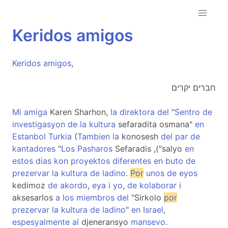
Keridos
amigos
Keridos
amigos
,
חברים יקרים
Mi
amiga
Karen Sharhon,
la
direktora
del
"
Sentro
de
investigasyon
de
la
kultura
sefaradita osmana"
en
Estanbol
Turkia
(
Tambien
la
konosesh
del
par
de
kantadores
"
Los
Pasharos
Sefaradis ,("salyo
en
estos
dias
kon
proyektos
diferentes
en
buto
de
prezervar
la
kultura
de
ladino
.
Por
unos
de
eyos
kedimoz
de
akordo
,
eya
i
yo
,
de
kolaborar
i
aksesarlos
a
los
miembros
del
"Sirkolo
por
prezervar
la
kultura
de
ladino
"
en
Israel
,
espesyalmente
al
djeneransyo
mansevo
.