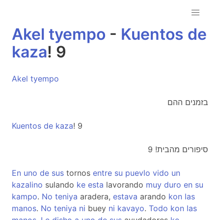
Akel
tyempo
-
Kuentos
de
kaza
! 9
Akel
tyempo
בזמנים ההם
Kuentos
de
kaza
! 9
סיפורים מהבית! 9
En
uno
de
sus
tornos
entre
su
puevlo
vido
un
kazalino
sulando
ke
esta
lavorando
muy
duro
en
su
kampo
.
No
teniya
aradera,
estava
arando
kon
las
manos
.
No
teniya
ni
buey
ni
kavayo
.
Todo
kon
las