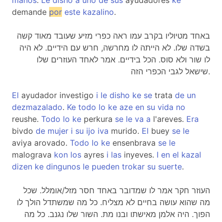
manos
.
Le
disho
a
uno
de
sus
ayudadores
ke
demande
por
este
kazalino
.
באחד מטיוליו בקרב עמו ראה כפרי מזיע שעובד מאוד קשה
בשדה שלו. לא הייתה לו מחרשה, חרש עם הידיים. לא היה
לו שור ולא סוס. הכל בידיים. אמר לאחד העוזרים שלו
שישאל לגבי הכפרי הזה.
El
ayudador investigo
i
le
disho
ke
se
trata
de
un
dezmazalado
.
Ke
todo
lo
ke
aze
en
su
vida
no
reushe.
Todo
lo
ke
perkura
se
le
va
a
l'areves.
Era
bivdo
de
mujer
i
su
ijo
iva
murido.
El
buey
se
le
aviya arovado.
Todo
lo
ke
ensenbrava
se
le
malograva
kon
los
ayres
i
las
inyeves.
I
en
el
kazal
dizen
ke
dingunos
le
pueden
trokar
su
suerte
.
העוזר חקר אמר לו שמדובר באחד חסר מזל/אומלל. שכל
מה שהוא עושה בחיים לא מצליח. כל מה שמשתדל הולך לו
הפוך. היה אלמן מאישתו ובנו מת. השור שלו נגנב. כל מה