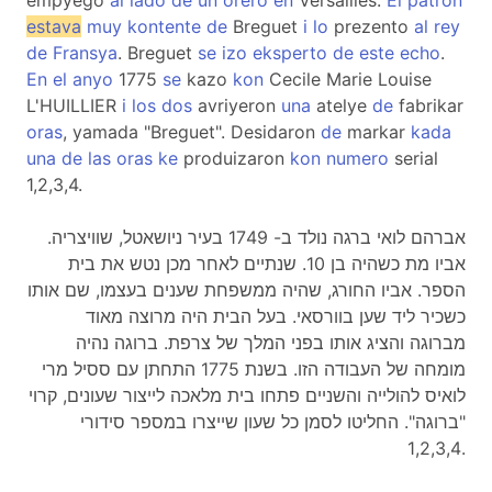
empyego
al
lado
de
un
orero
en
Versailles.
El
patron
estava
muy
kontente
de
Breguet
i
lo
prezento
al
rey
de
Fransya
. Breguet
se
izo
eksperto
de
este
echo
.
En
el
anyo
1775
se
kazo
kon
Cecile Marie Louise
L'HUILLIER
i
los
dos
avriyeron
una
atelye
de
fabrikar
oras
, yamada "Breguet". Desidaron
de
markar
kada
una
de
las
oras
ke
produizaron
kon
numero
serial
1,2,3,4.
אברהם לואי ברגה נולד ב- 1749 בעיר ניושאטל, שוויצריה.
אביו מת כשהיה בן 10. שנתיים לאחר מכן נטש את בית
הספר. אביו החורג, שהיה ממשפחת שענים בעצמו, שם אותו
כשכיר ליד שען בוורסאי. בעל הבית היה מרוצה מאוד
מברוגה והציג אותו בפני המלך של צרפת. ברוגה נהיה
מומחה של העבודה הזו. בשנת 1775 התחתן עם ססיל מרי
לואיס להולייה והשניים פתחו בית מלאכה לייצור שעונים, קרוי
"ברוגה". החליטו לסמן כל שעון שייצרו במספר סידורי
1,2,3,4.