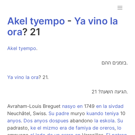
Akel
tyempo
-
Ya
vino
la
ora
? 21
Akel
tyempo
.
בזמנים ההם.
Ya
vino
la
ora
? 21.
הגיעה השעה? 21.
Avraham-Louis Breguet
nasyo
en
1749
en
la
sivdad
Neuchâtel, Swiss.
Su
padre
muryo
kuando
teniya
10
anyos
.
Dos
anyos
dospues
abandono
la
eskola
.
Su
padrasto,
ke
el
mizmo
era
de
famiya
de
oreros
,
lo