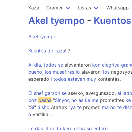
Kaza
Gramer
Listas
Whatsapp
Akel
tyempo
-
Kuentos
Akel
tyempo
Kuentos
de
kaza
! 7
Al
dia
,
todos
se
alevantaron
kon
alegriya
gran
bueno
,
los
musafires
lo
alavaron,
los
negosyos
esperado
i
todos
estavan
muy
kontentes.
El
shef
garson
se
aserko, avergunsado,
al
lad
boz
basha
"
Sinyor
,
no
es
ke
me
prometites
ke
"
Si
"
disho
Ataturk "
ya
te
prometi
ma
no
te
dis
o
vertikal".
Le
das
el
dedo
kere
el
braso
entero
.