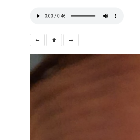
⬅️
⬆️
➡️