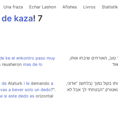
Una fraza
Echar Lashon
Afishes
Livros
Statisti
de
kaza
! 7
de
ke
el
enkontro
paso
muy
טוב, האורחים שיבחו אותו
 reusheron
mas
de
lo
o
de
Ataturk
i
le
demando
a
ו בקול נמוך (בלחש) "אדוני
vas
a
bever
solo
un
dedo
?".
אטורק "הבטחתי לך אבל לא
he
si
este
dedo
es
orizontal