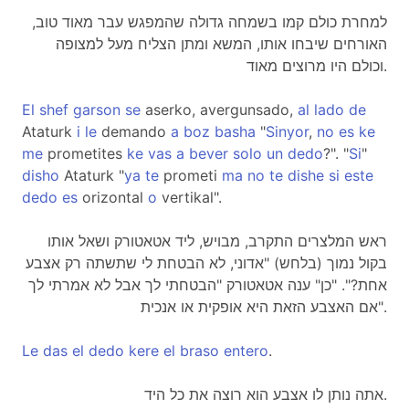
למחרת כולם קמו בשמחה גדולה שהמפגש עבר מאוד טוב,
האורחים שיבחו אותו, המשא ומתן הצליח מעל למצופה
וכולם היו מרוצים מאוד.
El
shef
garson
se
aserko, avergunsado,
al
lado
de
Ataturk
i
le
demando
a
boz
basha
"
Sinyor
,
no
es
ke
me
prometites
ke
vas
a
bever
solo
un
dedo
?". "
Si
"
disho
Ataturk "
ya
te
prometi
ma
no
te
dishe
si
este
dedo
es
orizontal
o
vertikal".
ראש המלצרים התקרב, מבויש, ליד אטאטורק ושאל אותו
בקול נמוך (בלחש) "אדוני, לא הבטחת לי שתשתה רק אצבע
אחת?". "כן" ענה אטאטורק "הבטחתי לך אבל לא אמרתי לך
אם האצבע הזאת היא אופקית או אנכית".
Le
das
el
dedo
kere
el
braso
entero
.
אתה נותן לו אצבע הוא רוצה את כל היד.