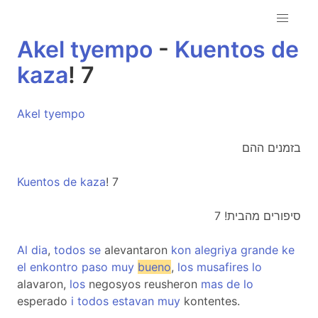
Akel
tyempo
-
Kuentos
de
kaza
! 7
Akel
tyempo
בזמנים ההם
Kuentos
de
kaza
! 7
סיפורים מהבית! 7
Al
dia
,
todos
se
alevantaron
kon
alegriya
grande
ke
el
enkontro
paso
muy
bueno
,
los
musafires
lo
alavaron,
los
negosyos reusheron
mas
de
lo
esperado
i
todos
estavan
muy
kontentes.