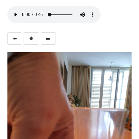
⬅️
⬆️
➡️