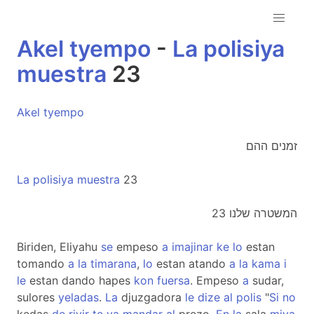
Akel
tyempo
-
La
polisiya
muestra
23
Akel
tyempo
זמנים ההם
La
polisiya
muestra
23
המשטרה שלנו 23
Biriden, Eliyahu
se
empeso
a
imajinar
ke
lo
estan
tomando
a
la
timarana
,
lo
estan atando
a
la
kama
i
le
estan dando hapes
kon
fuersa
. Empeso
a
sudar,
sulores
yeladas
.
La
djuzgadora
le
dize
al
polis
"
Si
no