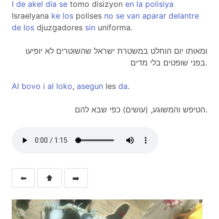
I
de
akel
dia
se
tomo disizyon
en
la
polisiya
Israelyana
ke
los
polises
no
se
van
aparar
delantre
de
los
djuzgadores
sin
uniforma.
ומאותו יום הוחלט במשטרת ישראל שהשוטרים לא יופיעו
בפני שופטים בלי מדים.
Al
bovo
i
al
loko
,
asegun
les
da
.
הטיפש והמשוגע, (עושים) כפי שבא להם.
⬅️
⬆️
➡️