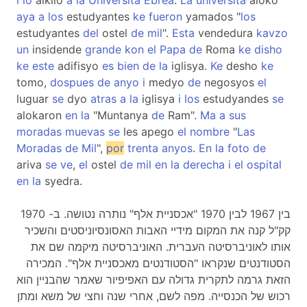
i
lo
alkilo
a
la
Universita
Ebrea
.
La
universita
aloko
aya
a
los
estudyantes
ke
fueron
yamados "
los
estudyantes
del
ostel
de
mil
".
Esta
vendedura
kavzo
un
insidende
grande
kon
el
Papa
de
Roma
ke
disho
ke
este
adifisyo
es
bien
de
la
iglisya.
Ke
desho
ke
tomo,
dospues
de
anyo
i
medyo
de
negosyos
el
luguar
se
dyo
atras
a
la
iglisya
i
los
estudyandes
se
alokaron
en
la
"Muntanya
de
Ram".
Ma
a
sus
moradas
muevas
se
les apego
el
nombre
"
Las
Moradas
de
Mil
",
por
trenta
anyos
.
En
la
foto
de
ariva
se
ve
,
el
ostel
de
mil
en
la
derecha
i
el
ospital
en
la
syedra.
בין 1967 לבין 1970 "אכסניית אלף" נותרה נטושה. ב- 1970
קק"ל קנה את המקום מידיי האבות האסונסיוניסטים והשכיר
אותו לאוניברסיטה העברית. האוניברסיטה מיקמה שם את
הסטודנטים שנקראו "הסטודנטים מאכסניית אלף". המכירה
הזאת גרמה לתקרית גדולה עם האפיפיור שאמר שהבניין הוא
רכוש של הכנסייה. מפה לשם, אחרי שנה וחצי של משא ומתן