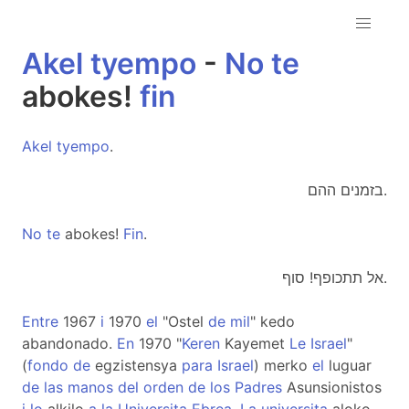
Akel
tyempo
-
No
te
abokes!
fin
Akel
tyempo
.
בזמנים ההם.
No
te
abokes!
Fin
.
אל תתכופף! סוף.
Entre
1967
i
1970
el
"Ostel
de
mil
" kedo
abandonado.
En
1970 "
Keren
Kayemet
Le
Israel
"
(
fondo
de
egzistensya
para
Israel
) merko
el
luguar
de
las
manos
del
orden
de
los
Padres
Asunsionistos