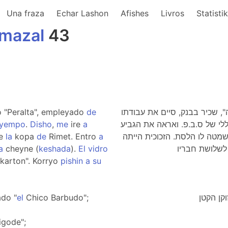
Una fraza
Echar Lashon
Afishes
Livros
Statisti
mazal
43
o "Peralta", empleyado
de
 "פרלטה", שכיר בבנק, סיים את עבודתו
tyempo
.
Disho
,
me
ire
a
ללי של ס.ב.פ. ואראה את הגביע
re
la
kopa
de
Rimet. Entro
a
שמטה לו הלסת. הזכוכית הייתה
a
cheyne (
keshada
).
El
vidro
karton". Korryo
pishin
a
su
ado "
el
Chico Barbudo";
igode";