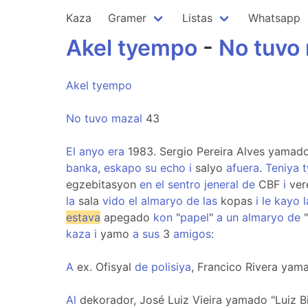
Kaza
Gramer
Listas
Whatsapp
Akel
tyempo
-
No
tuvo
Akel
tyempo
No
tuvo
mazal
43
El
anyo
era
1983. Sergio Pereira Alves yamad
banka
,
eskapo
su
echo
i
salyo
afuera
.
Teniya
egzebitasyon
en
el
sentro
jeneral
de
CBF
i
ve
la
sala
vido
el
almaryo
de
las
kopas
i
le
kayo
l
estava
apegado
kon
"
papel
"
a
un
almaryo
de
"
kaza
i
yamo
a
sus
3
amigos
:
A
ex. Ofisyal
de
polisiya
, Francico Rivera yam
Al
dekorador, José Luiz Vieira yamado "Luiz B