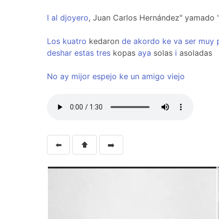
I
al
djoyero
, Juan Carlos Hernández" yamado 
Los
kuatro
kedaron
de
akordo
ke
va
ser
muy
deshar
estas
tres
kopas
aya
solas
i
asoladas
No
ay
mijor
espejo
ke
un
amigo
viejo
⬅️
⬆️
➡️