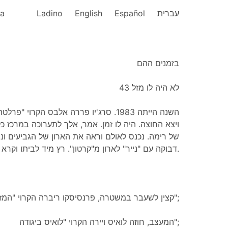
ka
Ladino
English
Español
עברית
בזמנים ההם
לא היה לו מזל 43
השנה הייתה 1983. סרג'יו פררה אלבס הקרוי
ויצא החוצה. היה לו זמן. אמר, אלך לתערוכה במרכז כ
של רימה. נכנס לאולם וראה את הארון של הגביעים ונ
דבוקה עם "נייר" לארון מ"קרטון". רץ מיד לביתו וקרא לשלושת חבריו.
קצין לשעבר במשטרה, פרנסיסקו ריברה הקרוי "המזוקן הקטן";
המעצב, חוזה לואיס ויירה הקרוי "לואיס ביגודה";