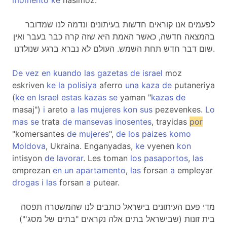
momento
ke
nasimoz.
לפעמים אנו קוראים חדשות בעיתונים ונדמה לנו שמדובר
בהמצאה חדשה, כאשר האמת היא שזה קרה כבר בעבר ואין
שום דבר חדש תחת השמש. העולם לא נברא ברגע שנולדנו.
De
vez
en
kuando
las
gazetas
de
israel
moz
eskriven
ke
la
polisiya
aferro
una
kaza
de
putaneriya
(
ke
en
Israel
estas
kazas
se
yaman "
kazas
de
masaj")
i
areto
a
las
mujeres
kon
sus
pezevenkes.
Lo
mas
se
trata
de
mansevas
inosentes
, trayidas
por
"komersantes
de
mujeres
",
de
los
paizes
komo
Moldova
, Ukraina. Enganyadas,
ke
vyenen
kon
intisyon
de
lavorar
. Les toman
los
pasaportos
,
las
emprezan
en
un
apartamento
,
las
forsan
a
empleyar
drogas
i
las
forsan
a
putear.
מדי פעם העיתונים בישראל כותבים לנו שהמשטרה תפסה
בית זונות (שבישראל בתים אלה נקראים "בתים של מסג'")