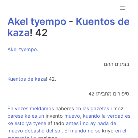
Akel
tyempo
-
Kuentos
de
kaza
! 42
Akel
tyempo
.
בזמנים ההם.
Kuentos
de
kaza
! 42.
סיפורים מהבית! 42.
En
vezes
meldamos
haberes
en
las
gazetas
i
moz
parese
ke
es
un
invento
muevo
,
kuando
la
verdad
es
ke
esto
ya
tyene
afitado
antes
i
no
ay
nada
de
muevo
debasho
del
sol
.
El
mundo
no
se
kriyo
en
el