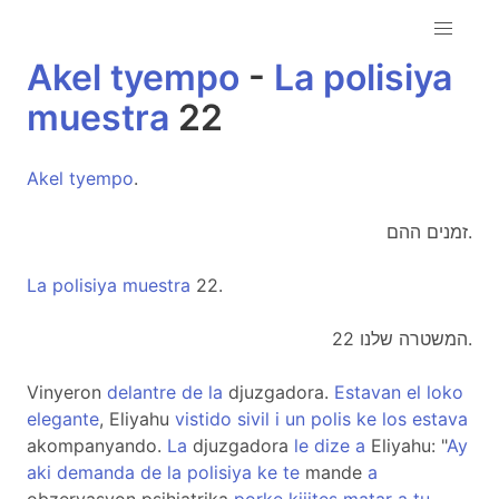
Akel
tyempo
-
La
polisiya
muestra
22
Akel
tyempo
.
זמנים ההם.
La
polisiya
muestra
22.
המשטרה שלנו 22.
Vinyeron
delantre
de
la
djuzgadora.
Estavan
el
loko
elegante
, Eliyahu
vistido
sivil
i
un
polis
ke
los
estava
akompanyando.
La
djuzgadora
le
dize
a
Eliyahu: "
Ay
aki
demanda
de
la
polisiya
ke
te
mande
a