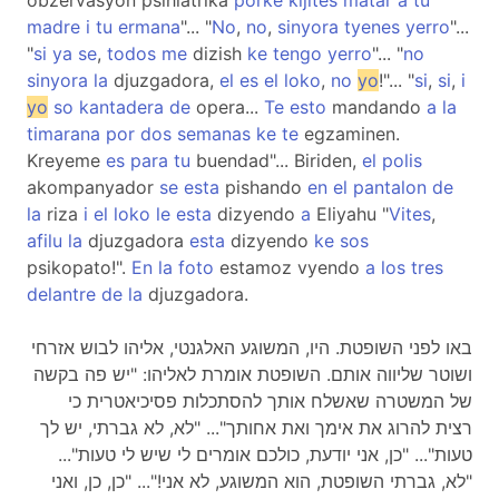
obzervasyon psihiatrika
porke
kijites
matar
a
tu
madre
i
tu
ermana
"... "
No
,
no
,
sinyora
tyenes
yerro
"...
"
si
ya
se
,
todos
me
dizish
ke
tengo
yerro
"... "
no
sinyora
la
djuzgadora,
el
es
el
loko
,
no
yo
!"... "
si
,
si
,
i
yo
so
kantadera
de
opera...
Te
esto
mandando
a
la
timarana
por
dos
semanas
ke
te
egzaminen.
Kreyeme
es
para
tu
buendad"... Biriden,
el
polis
akompanyador
se
esta
pishando
en
el
pantalon
de
la
riza
i
el
loko
le
esta
dizyendo
a
Eliyahu "
Vites
,
afilu
la
djuzgadora
esta
dizyendo
ke
sos
psikopato!".
En
la
foto
estamoz vyendo
a
los
tres
delantre
de
la
djuzgadora.
באו לפני השופטת. היו, המשוגע האלגנטי, אליהו לבוש אזרחי
ושוטר שליווה אותם. השופטת אומרת לאליהו: "יש פה בקשה
של המשטרה שאשלח אותך להסתכלות פסיכיאטרית כי
רצית להרוג את אימך ואת אחותך"... "לא, לא גברתי, יש לך
טעות"... "כן, אני יודעת, כולכם אומרים לי שיש לי טעות"...
"לא, גברתי השופטת, הוא המשוגע, לא אני!"... "כן, כן, ואני