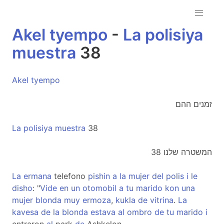
Akel
tyempo
-
La
polisiya
muestra
38
Akel
tyempo
זמנים ההם
La
polisiya
muestra
38
המשטרה שלנו 38
La
ermana
telefono
pishin
a
la
mujer
del
polis
i
le
disho
: "
Vide
en
un
otomobil
a
tu
marido
kon
una
mujer
blonda
muy
ermoza
,
kukla
de
vitrina
.
La
kavesa
de
la
blonda
estava
al
ombro
de
tu
marido
i