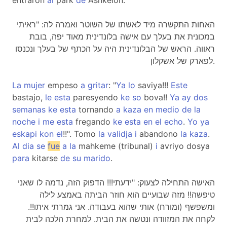
entraron
al
park
de
Ashkelon.
האחות התקשרה מיד לאשתו של השוטר ואמרה לה: "ראיתי
במכונית את בעלך עם אישה בלונדינית מאוד יפה, בובת
ראווה. הראש של הבלונדינית היה על הכתף של בעלך ונכנסו
לפארק של אשקלון.
La
mujer
empeso
a
gritar
: "
Ya
lo
saviya!!!
Este
bastajo,
le
esta
paresyendo
ke
so
bova!!
Ya
ay
dos
semanas
ke
esta
tornando
a
kaza
en
medio
de
la
noche
i
me
esta
fregando
ke
esta
en
el
echo
.
Yo
ya
eskapi
kon
el
!!". Tomo
la
validja
i
abandono
la
kaza
.
Al
dia
se
fue
a
la
mahkeme (tribunal)
i
avriyo dosya
para
kitarse
de
su
marido
.
האישה התחילה לצעוק: "ידעתי!!! הדפוק הזה, נדמה לו שאני
טיפשה!! מזה שבועיים הוא חוזר הביתה באמצע לילה
ומשפשף (ומורח) אותי שהוא בעבודה. אני גמרתי איתו!!.
לקחה את המזוודה ונטשה את הבית. למחרת הלכה לבית