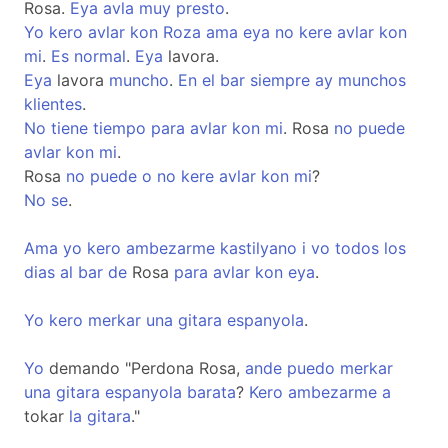
Rosa.
Eya
avla
muy
presto
.
Yo
kero
avlar
kon
Roza
ama
eya
no
kere
avlar
kon
mi
.
Es
normal
.
Eya
lavora.
Eya
lavora
muncho
.
En
el
bar
siempre
ay
munchos
klientes
.
No
tiene
tiempo
para
avlar
kon
mi
. Rosa
no
puede
avlar
kon
mi
.
Rosa
no
puede
o
no
kere
avlar
kon
mi
?
No
se
.
Ama
yo
kero
ambezarme
kastilyano
i
vo
todos
los
dias
al
bar
de
Rosa
para
avlar
kon
eya
.
Yo
kero
merkar
una
gitara
espanyola
.
Yo
demando "Perdona Rosa,
ande
puedo
merkar
una
gitara
espanyola
barata
?
Kero
ambezarme
a
tokar
la
gitara
."