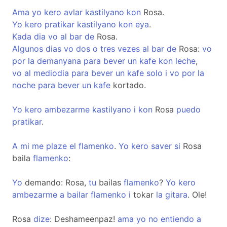
Ama
yo
kero
avlar
kastilyano
kon
Rosa.
Yo
kero
pratikar
kastilyano
kon
eya
.
Kada
dia
vo
al
bar
de
Rosa.
Algunos
dias
vo
dos
o
tres
vezes
al
bar
de
Rosa:
vo
por
la
demanyana
para
bever
un
kafe
kon
leche
,
vo
al
mediodia
para
bever
un
kafe
solo
i
vo
por
la
noche
para
bever
un
kafe
kortado.
Yo
kero
ambezarme
kastilyano
i
kon
Rosa
puedo
pratikar
.
A
mi
me
plaze
el
flamenko
.
Yo
kero
saver
si
Rosa
baila
flamenko
:
Yo
demando: Rosa,
tu
bailas
flamenko
?
Yo
kero
ambezarme
a
bailar
flamenko
i
tokar
la
gitara
. Ole!
Rosa
dize
: Deshameenpaz!
ama
yo
no
entiendo
a