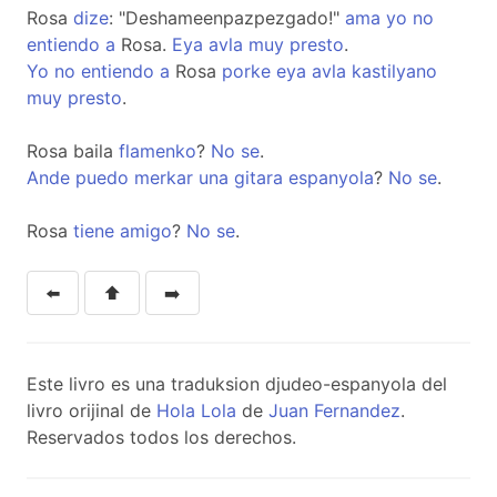
Rosa
dize
: "Deshameenpazpezgado!"
ama
yo
no
entiendo
a
Rosa.
Eya
avla
muy
presto
.
Yo
no
entiendo
a
Rosa
porke
eya
avla
kastilyano
muy
presto
.
Rosa baila
flamenko
?
No
se
.
Ande
puedo
merkar
una
gitara
espanyola
?
No
se
.
Rosa
tiene
amigo
?
No
se
.
⬅️
⬆️
➡️
Este livro es una traduksion djudeo-espanyola del
livro orijinal de
Hola Lola
de
Juan Fernandez
.
Reservados todos los derechos.